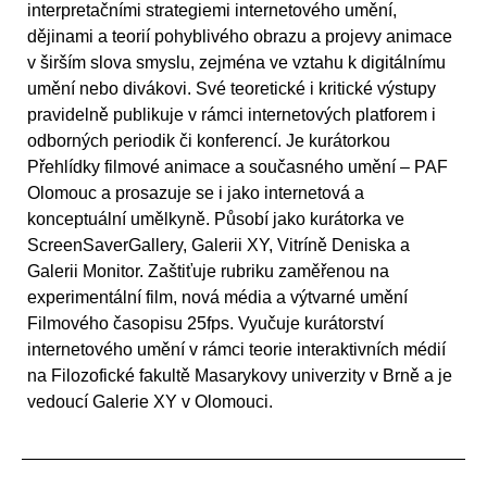
interpretačními strategiemi internetového umění,
dějinami a teorií pohyblivého obrazu a projevy animace
v širším slova smyslu, zejména ve vztahu k digitálnímu
umění nebo divákovi. Své teoretické i kritické výstupy
pravidelně publikuje v rámci internetových platforem i
odborných periodik či konferencí. Je kurátorkou
Přehlídky filmové animace a současného umění – PAF
Olomouc a prosazuje se i jako internetová a
konceptuální umělkyně. Působí jako kurátorka ve
ScreenSaverGallery, Galerii XY, Vitríně Deniska a
Galerii Monitor. Zaštiťuje rubriku zaměřenou na
experimentální film, nová média a výtvarné umění
Filmového časopisu 25fps. Vyučuje kurátorství
internetového umění v rámci teorie interaktivních médií
na Filozofické fakultě Masarykovy univerzity v Brně a je
vedoucí Galerie XY v Olomouci.